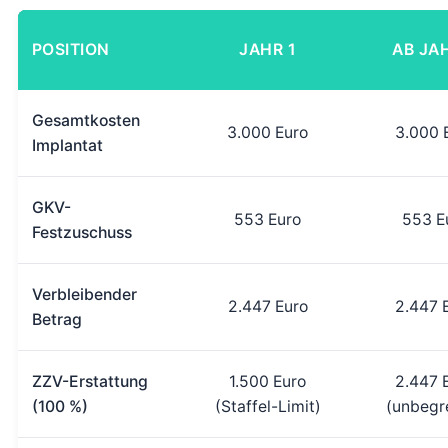
POSITION
JAHR 1
AB JA
Gesamtkosten
3.000 Euro
3.000 
Implantat
GKV-
553 Euro
553 E
Festzuschuss
Verbleibender
2.447 Euro
2.447 
Betrag
ZZV-Erstattung
1.500 Euro
2.447 
(100 %)
(Staffel-Limit)
(unbegr