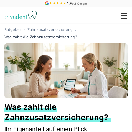
★
★
★
★
★
4,9
auf Google
Ratgeber
›
Zahnzusatzversicherung
›
Was zahlt die Zahnzusatzversicherung?
Was zahlt die
Zahnzusatzversicherung?
Ihr Eigenanteil auf einen Blick