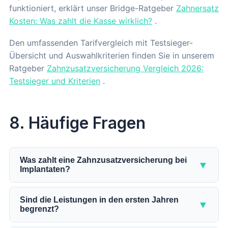
funktioniert, erklärt unser Bridge-Ratgeber
Zahnersatz
Kosten: Was zahlt die Kasse wirklich?
.
Den umfassenden Tarifvergleich mit Testsieger-
Übersicht und Auswahlkriterien finden Sie in unserem
Ratgeber
Zahnzusatzversicherung Vergleich 2026:
Testsieger und Kriterien
.
8. Häufige Fragen
Was zahlt eine Zahnzusatzversicherung bei
▼
Implantaten?
Die Zahnzusatzversicherung übernimmt je nach
Tarif 75 bis 100 Prozent der Implantatkosten, die
Sind die Leistungen in den ersten Jahren
▼
begrenzt?
nach dem GKV-Festzuschuss übrig bleiben. Die
GKV zahlt bei einem Implantat nur den Zuschuss für
Ja, durch die Zahnstaffel. Sie begrenzt den