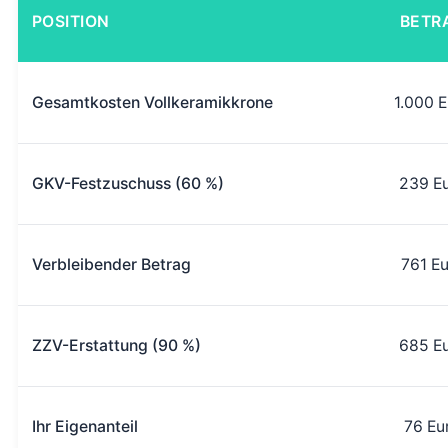
POSITION
BETR
Gesamtkosten Vollkeramikkrone
1.000 E
GKV-Festzuschuss (60 %)
239 E
Verbleibender Betrag
761 Eu
ZZV-Erstattung (90 %)
685 E
Ihr Eigenanteil
76 Eu