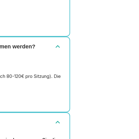
expand_more
ommen werden?
lich 80-120€ pro Sitzung). Die
expand_more