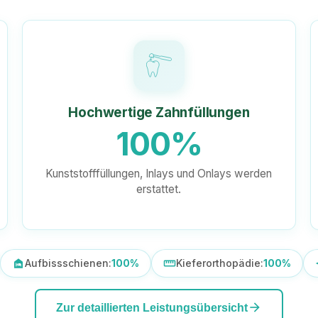
Hochwertige Zahnfüllungen
100%
Kunststofffüllungen, Inlays und Onlays werden
erstattet.
night_shelter
Aufbissschienen:
100%
straighten
Kieferorthopädie:
100%
aut
arrow_forward
Zur detaillierten Leistungsübersicht