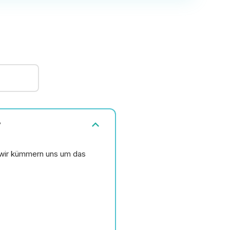
expand_more
?
wir kümmern uns um das