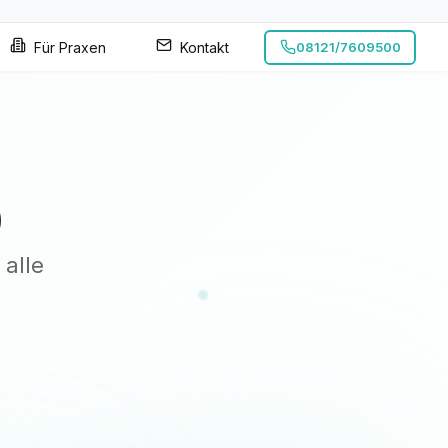
Für Praxen
Kontakt
08121/7609500
0
 alle