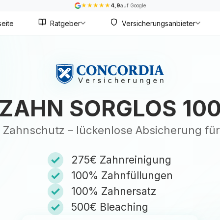
★
★
★
★
★
4,9
auf Google
seite
Ratgeber
Versicherungsanbieter
ZAHN SORGLOS 10
ve Zahnschutz – lückenlose Absicherung für
✓
275€ Zahnreinigung
✓
100% Zahnfüllungen
✓
100% Zahnersatz
✓
500€ Bleaching