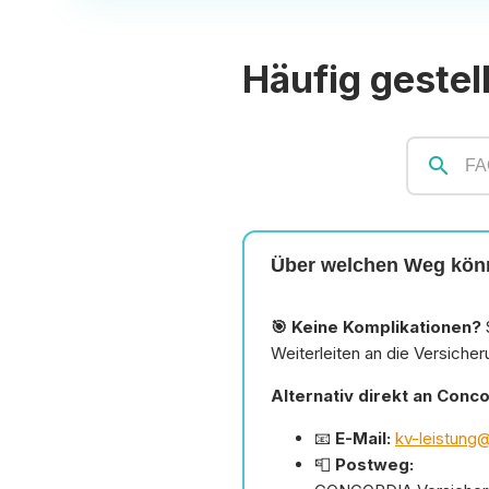
Häufig gestel
search
Über welchen Weg könn
🎯 Keine Komplikationen?
Weiterleiten an die Versicher
Alternativ direkt an Conco
📧
E-Mail:
kv-leistung
📮
Postweg: