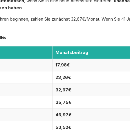
utomatisch
, wenn Sie in eine neue Altersstufe eintreten,
unabhä
sen haben
.
ren beginnen, zahlen Sie zunächst 32,67€/Monat. Wenn Sie 41 Jah
le:
Monatsbeitrag
17,98€
23,26€
32,67€
35,75€
46,97€
53,52€