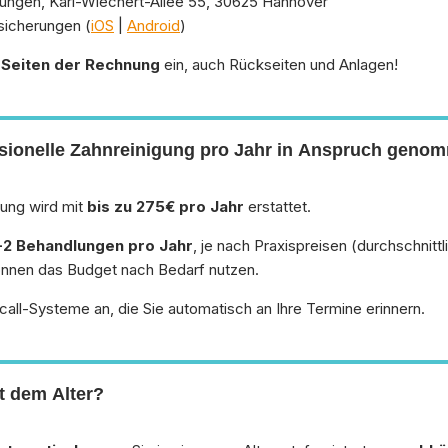
ngen, Karl-Wiechert-Allee 55, 30625 Hannover
sicherungen (
iOS
|
Android
)
e Seiten der Rechnung
ein, auch Rückseiten und Anlagen!
essionelle Zahnreinigung pro Jahr in Anspruch gen
gung wird mit
bis zu 275€ pro Jahr
erstattet.
-2 Behandlungen pro Jahr
, je nach Praxispreisen (durchschnitt
 können das Budget nach Bedarf nutzen.
all-Systeme an, die Sie automatisch an Ihre Termine erinnern.
t dem Alter?