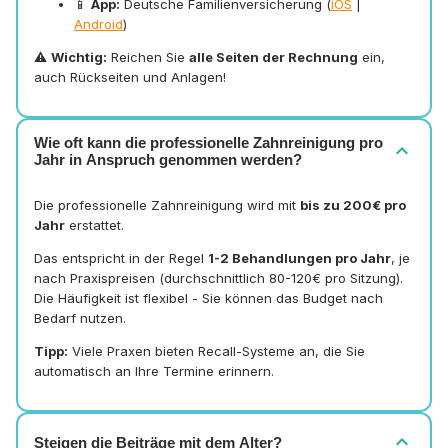
📱
App:
Deutsche Familienversicherung (
iOS
|
Android
)
⚠️
Wichtig:
Reichen Sie
alle Seiten der Rechnung
ein,
auch Rückseiten und Anlagen!
Wie oft kann die professionelle Zahnreinigung pro
expand_more
Jahr in Anspruch genommen werden?
Die professionelle Zahnreinigung wird mit
bis zu 200€ pro
Jahr
erstattet.
Das entspricht in der Regel
1-2 Behandlungen pro Jahr
, je
nach Praxispreisen (durchschnittlich 80-120€ pro Sitzung).
Die Häufigkeit ist flexibel - Sie können das Budget nach
Bedarf nutzen.
Tipp:
Viele Praxen bieten Recall-Systeme an, die Sie
automatisch an Ihre Termine erinnern.
expand_more
Steigen die Beiträge mit dem Alter?