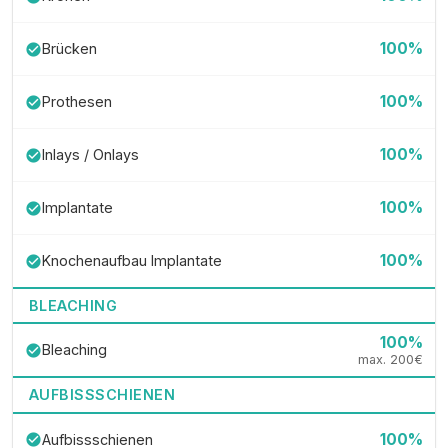
100%
Brücken
check_circle
100%
Prothesen
check_circle
100%
Inlays / Onlays
check_circle
100%
Implantate
check_circle
100%
Knochenaufbau Implantate
check_circle
BLEACHING
100%
Bleaching
check_circle
max. 200€
AUFBISSSCHIENEN
100%
Aufbissschienen
check_circle