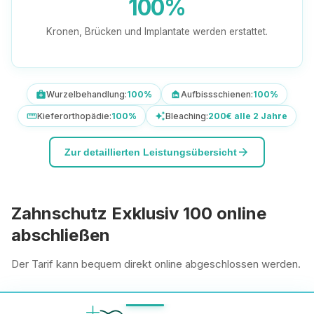
100%
Kronen, Brücken und Implantate werden erstattet.
Wurzelbehandlung:
100%
Aufbissschienen:
100%
medical_services
night_shelter
Kieferorthopädie:
100%
Bleaching:
200€ alle 2 Jahre
straighten
auto_awesome
arrow_forward
Zur detaillierten Leistungsübersicht
Zahnschutz Exklusiv 100 online
abschließen
Der Tarif kann bequem direkt online abgeschlossen werden.