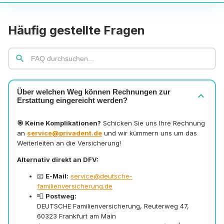
Häufig gestellte Fragen
search
Über welchen Weg können Rechnungen zur
expand_more
Erstattung eingereicht werden?
🎯 Keine Komplikationen?
Schicken Sie uns Ihre Rechnung
an
service@privadent.de
und wir kümmern uns um das
Weiterleiten an die Versicherung!
Alternativ direkt an DFV:
📧
E-Mail:
service@deutsche-
familienversicherung.de
📮
Postweg:
DEUTSCHE Familienversicherung, Reuterweg 47,
60323 Frankfurt am Main