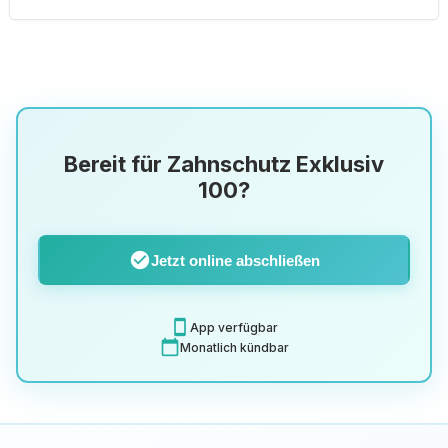
Bereit für Zahnschutz Exklusiv
100?
check_circle
Jetzt online abschließen
smartphone
App verfügbar
calendar_today
Monatlich kündbar