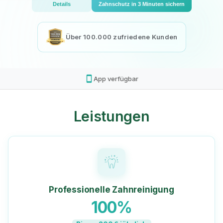
Details
Zahnschutz in 3 Minuten sichern
Über 100.000 zufriedene Kunden
smartphone
App verfügbar
Leistungen
Professionelle Zahnreinigung
100%