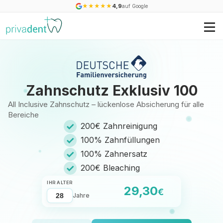
★
★
★
★
★
4,9
auf Google
Zahnschutz Exklusiv 100
All Inclusive Zahnschutz – lückenlose Absicherung für alle
Bereiche
✓
200€ Zahnreinigung
✓
100% Zahnfüllungen
✓
100% Zahnersatz
✓
200€ Bleaching
IHR ALTER
29,30
€
Jahre